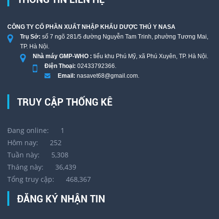
CÔNG TY CỔ PHẦN XUẤT NHẬP KHẨU DƯỢC THÚ Y NASA
Trụ Sở:
số 7 ngõ 281/5 đường Nguyễn Tam Trinh, phường Tương Mai,
TP. Hà Nội.
Nhà máy GMP-WHO :
tiểu khu Phú Mỹ, xã Phú Xuyên, TP. Hà Nội.
Điện Thoại:
02433792366.
Email:
nasavet68@gmail.com.
TRUY CẬP THỐNG KÊ
Đang online:
1
Hôm nay:
252
Tuần này:
5,308
Tháng này:
36,439
Tổng truy cập:
468,367
ĐĂNG KÝ NHẬN TIN