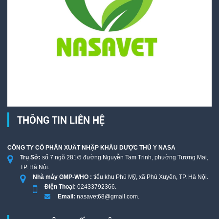
THÔNG TIN LIÊN HỆ
CÔNG TY CỔ PHẦN XUẤT NHẬP KHẨU DƯỢC THÚ Y NASA
Trụ Sở:
số 7 ngõ 281/5 đường Nguyễn Tam Trinh, phường Tương Mai,
TP. Hà Nội.
Nhà máy GMP-WHO :
tiểu khu Phú Mỹ, xã Phú Xuyên, TP. Hà Nội.
Điện Thoại:
02433792366.
Email:
nasavet68@gmail.com.