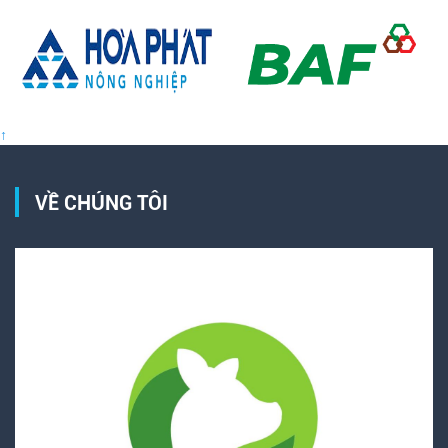
↑
VỀ CHÚNG TÔI