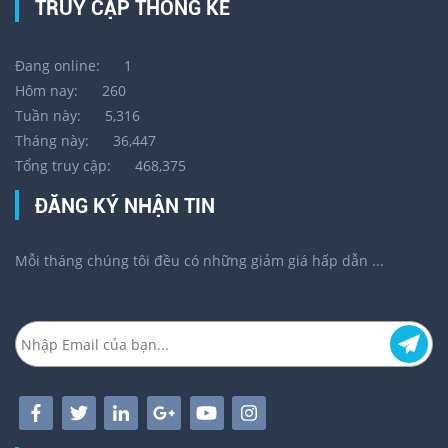
TRUY CẬP THỐNG KÊ
Đang online:
1
Hôm nay:
260
Tuần này:
5,316
Tháng này:
36,447
Tổng truy cập:
468,375
ĐĂNG KÝ NHẬN TIN
Mỗi tháng chúng tôi đều có những giảm giá hấp dẫn ...