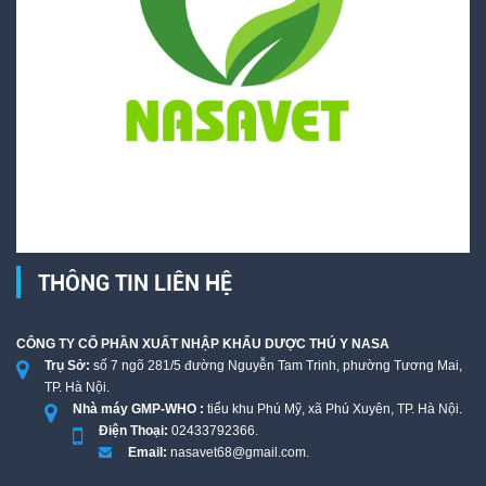
THÔNG TIN LIÊN HỆ
CÔNG TY CỔ PHẦN XUẤT NHẬP KHẨU DƯỢC THÚ Y NASA
Trụ Sở:
số 7 ngõ 281/5 đường Nguyễn Tam Trinh, phường Tương Mai,
TP. Hà Nội.
Nhà máy GMP-WHO :
tiểu khu Phú Mỹ, xã Phú Xuyên, TP. Hà Nội.
Điện Thoại:
02433792366.
Email:
nasavet68@gmail.com.