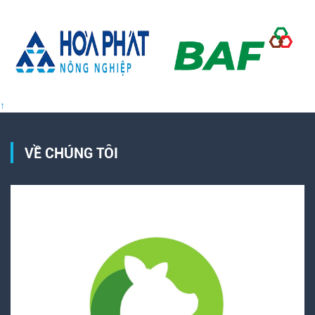
↑
VỀ CHÚNG TÔI