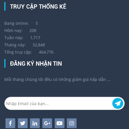
TRUY CẬP THỐNG KÊ
Đang online:
5
Hôm nay:
208
Tuần này:
1,717
Tháng này:
32,848
Tổng truy cập:
464,776
ĐĂNG KÝ NHẬN TIN
Mỗi tháng chúng tôi đều có những giảm giá hấp dẫn ...